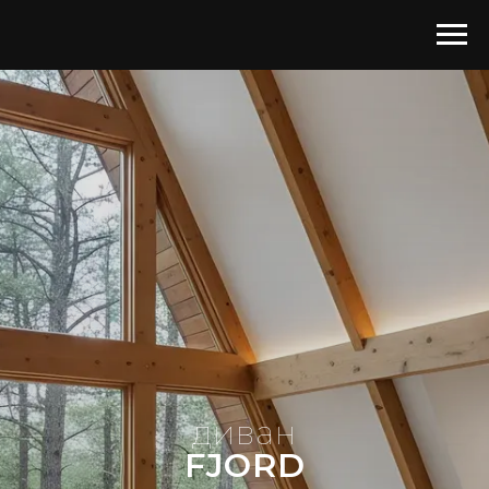
диван
FJORD